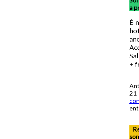
So
a p
É 
hot
an
Ac
Sal
+ f
Ant
21
co
ent
Re
som