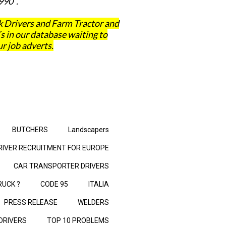
990 .
 Drivers and Farm Tractor and
in our database waiting to
r job adverts.
BUTCHERS
Landscapers
RIVER RECRUITMENT FOR EUROPE
CAR TRANSPORTER DRIVERS
RUCK ?
CODE 95
ITALIA
PRESS RELEASE
WELDERS
 DRIVERS
TOP 10 PROBLEMS