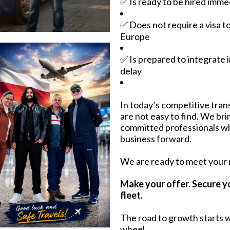
✅ Is ready to be hired imme
✅ Does not require a visa t
Europe
✅ Is prepared to integrate 
delay
In today’s competitive trans
are not easy to find. We br
committed professionals w
business forward.
We are ready to meet your
Make your offer. Secure y
fleet.
The road to growth starts w
wheel.