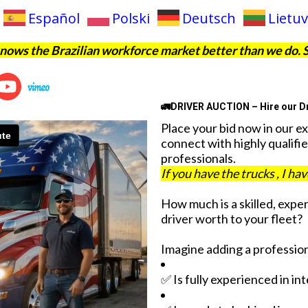
Español
Polski
Deutsch
Lietuv
ows the Brazilian workforce market better than we do. 
🚛DRIVER AUCTION – Hire our Dr
Place your bid now in our e
connect with highly qualifie
professionals.
If you have the trucks , I ha
How much is a skilled, expe
driver worth to your fleet?
Imagine adding a profession
✅ Is fully experienced in in