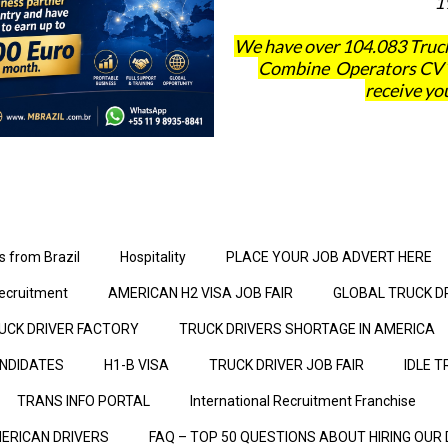
1
We have over 104.083 Truck
Combine Operators CV´s 
receive you
s from Brazil
Hospitality
PLACE YOUR JOB ADVERT HERE
ecruitment
AMERICAN H2 VISA JOB FAIR
GLOBAL TRUCK D
UCK DRIVER FACTORY
TRUCK DRIVERS SHORTAGE IN AMERICA
ANDIDATES
H1-B VISA
TRUCK DRIVER JOB FAIR
IDLE T
TRANS INFO PORTAL
International Recruitment Franchise
ERICAN DRIVERS
FAQ – TOP 50 QUESTIONS ABOUT HIRING OUR