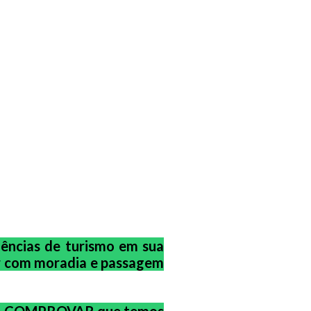
gências de turismo em sua
or com moradia e passagem