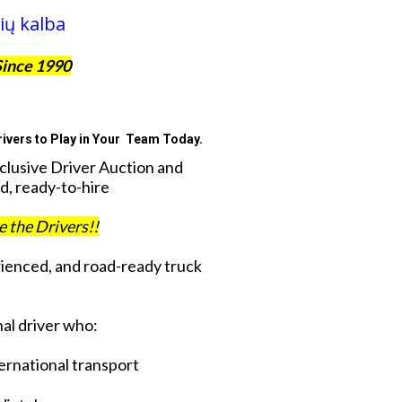
ių kalba
Since 1990
ivers to Play in Your Team Today.
xclusive Driver Auction and
d, ready-to-hire
ve the Drivers!!
rienced, and road-ready truck
al driver who:
ternational transport