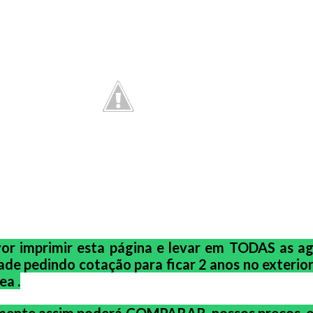
or imprimir esta página e levar em TODAS as a
ade pedindo cotação para ficar 2 anos no exteri
ea .