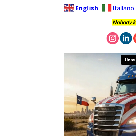
English
Italiano
Nobody kn