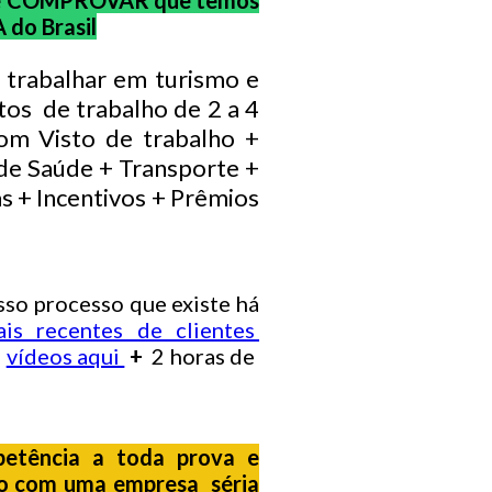
 e COMPROVAR que temos
 do Brasil
 trabalhar em turismo e
tos de trabalho de 2 a 4
om Visto de trabalho +
de Saúde + Transporte +
s + Incentivos + Prêmios
so processo que existe há
is recentes de clientes
m
vídeos aqui
+
2 horas de
petência a toda prova e
do com uma empresa séria