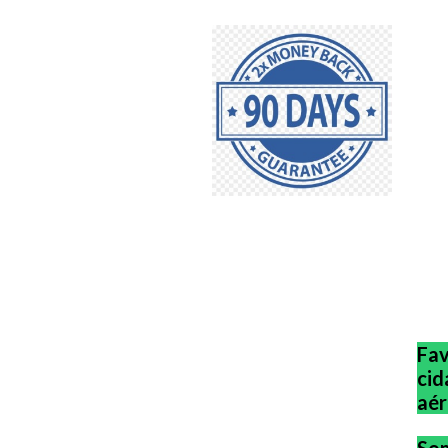
Fav
cid
aér