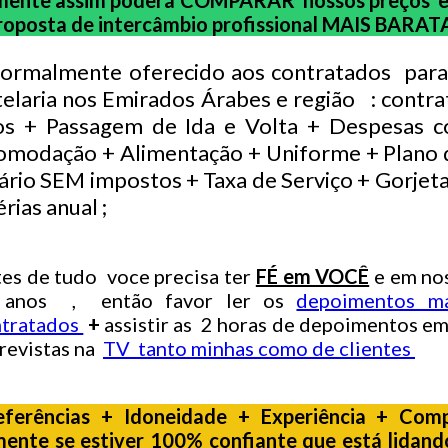
mente assim poderá COMPARAR nossos preços
roposta de intercâmbio profissional MAIS BARATA
normalmente oferecido aos contratados para
elaria nos Emirados Árabes e região : contra
os + Passagem de Ida e Volta + Despesas c
omodação + Alimentação + Uniforme + Plano 
ário SEM impostos + Taxa de Serviço + Gorjeta
érias anual ;
es de tudo voce precisa ter
FÉ em VOCÊ
e em nos
 anos , então favor ler os
depoimentos ma
ntratados
+
assistir as 2 horas de depoimentos e
revistas na
TV tanto minhas como de clientes
ferências + Idoneidade + Experiência + Com
ente se estiver 100% confiante que está lidan