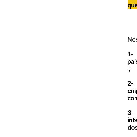
que
Nos
1- 
paí
;
2- 
em
com
3- 
int
dos