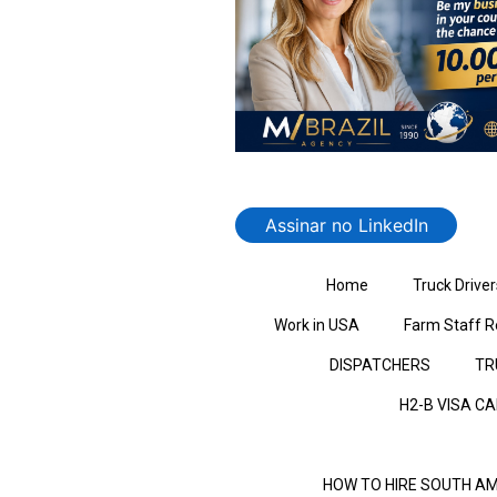
Assinar no LinkedIn
Home
Truck Driver
Work in USA
Farm Staff R
DISPATCHERS
TR
H2-B VISA C
HOW TO HIRE SOUTH AM